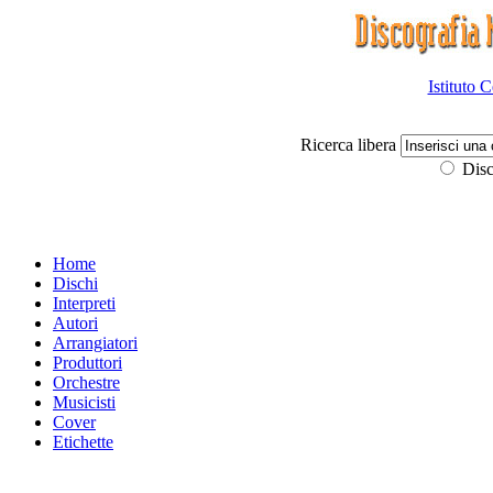
Istituto 
Ricerca libera
Disc
Home
Dischi
Interpreti
Autori
Arrangiatori
Produttori
Orchestre
Musicisti
Cover
Etichette