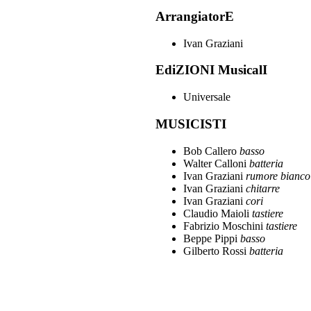
ArrangiatorE
Ivan Graziani
EdiZIONI MusicalI
Universale
MUSICISTI
Bob Callero
basso
Walter Calloni
batteria
Ivan Graziani
rumore bianco
Ivan Graziani
chitarre
Ivan Graziani
cori
Claudio Maioli
tastiere
Fabrizio Moschini
tastiere
Beppe Pippi
basso
Gilberto Rossi
batteria