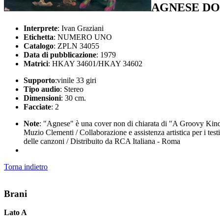
AGNESE DO
Interprete
: Ivan Graziani
Etichetta
: NUMERO UNO
Catalogo
: ZPLN 34055
Data di pubblicazione
: 1979
Matrici
: HKAY 34601/HKAY 34602
Supporto
:vinile 33 giri
Tipo audio
: Stereo
Dimensioni
: 30 cm.
Facciate
: 2
Note
: "Agnese" è una cover non di chiarata di "A Groovy Kind 
Muzio Clementi / Collaborazione e assistenza artistica per i testi
delle canzoni / Distribuito da RCA Italiana - Roma
Torna indietro
Brani
Lato A