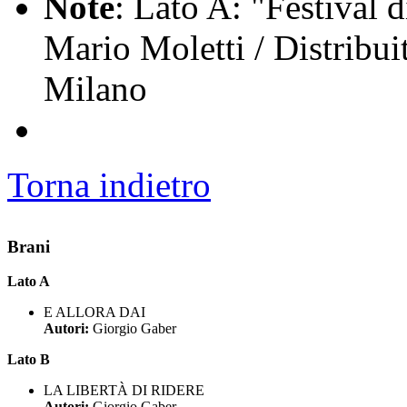
Note
: Lato A: "Festival 
Mario Moletti / Distribu
Milano
Torna indietro
Brani
Lato A
E ALLORA DAI
Autori:
Giorgio Gaber
Lato B
LA LIBERTÀ DI RIDERE
Autori:
Giorgio Gaber