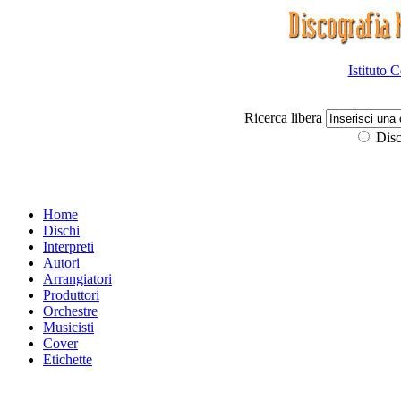
Istituto 
Ricerca libera
Disc
Home
Dischi
Interpreti
Autori
Arrangiatori
Produttori
Orchestre
Musicisti
Cover
Etichette