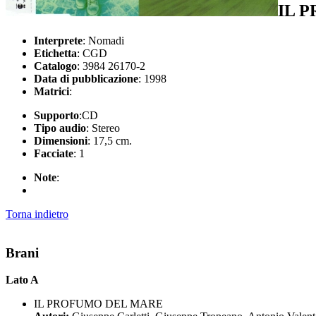
IL 
Interprete
: Nomadi
Etichetta
: CGD
Catalogo
: 3984 26170-2
Data di pubblicazione
: 1998
Matrici
:
Supporto
:CD
Tipo audio
: Stereo
Dimensioni
: 17,5 cm.
Facciate
: 1
Note
:
Torna indietro
Brani
Lato A
IL PROFUMO DEL MARE