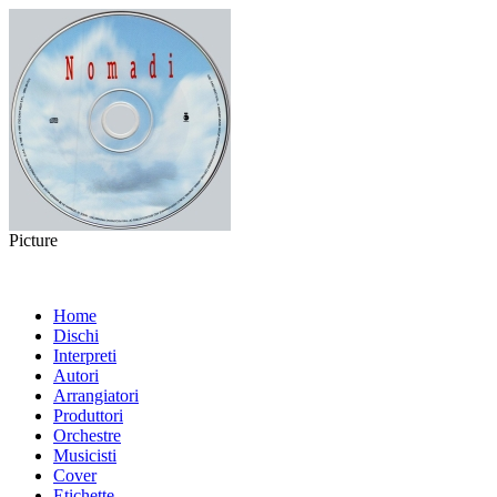
Picture
Home
Dischi
Interpreti
Autori
Arrangiatori
Produttori
Orchestre
Musicisti
Cover
Etichette