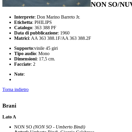
NON SO/NU
Interprete
: Don Marino Barreto Jr.
Etichetta
: PHILIPS
Catalogo
: 363 388 PF
Data di pubblicazione
: 1960
Matrici
: AA 363 388.1F/AA 363 388.2F
Supporto
:vinile 45 giri
Tipo audio
: Mono
Dimensioni
: 17,5 cm.
Facciate
: 2
Note
:
Torna indietro
Brani
Lato A
NON SO
(NON SO - Umberto Bindi)