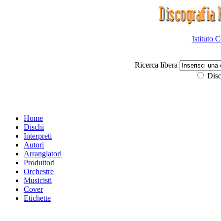
Istituto 
Ricerca libera
Disc
Home
Dischi
Interpreti
Autori
Arrangiatori
Produttori
Orchestre
Musicisti
Cover
Etichette