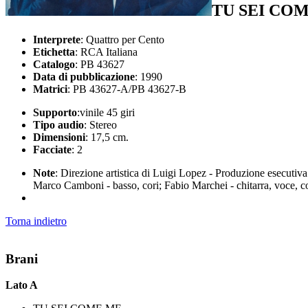
TU SEI CO
Interprete
: Quattro per Cento
Etichetta
: RCA Italiana
Catalogo
: PB 43627
Data di pubblicazione
: 1990
Matrici
: PB 43627-A/PB 43627-B
Supporto
:vinile 45 giri
Tipo audio
: Stereo
Dimensioni
: 17,5 cm.
Facciate
: 2
Note
: Direzione artistica di Luigi Lopez - Produzione esecuti
Marco Camboni - basso, cori; Fabio Marchei - chitarra, voce, cori
Torna indietro
Brani
Lato A