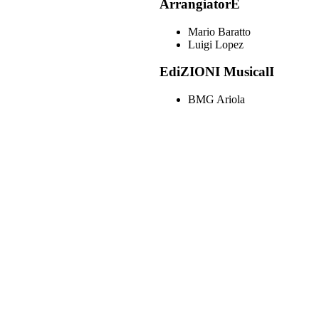
ArrangiatorE
Mario Baratto
Luigi Lopez
EdiZIONI MusicalI
BMG Ariola