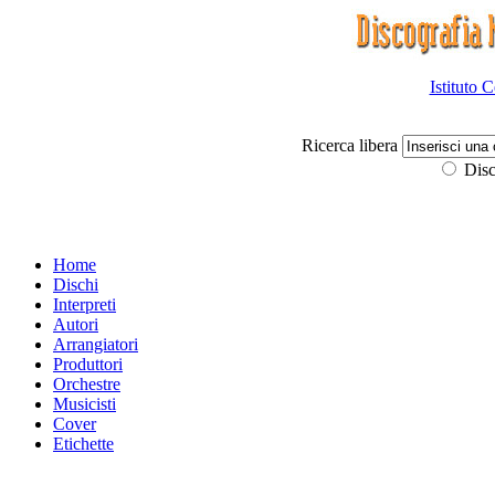
Istituto 
Ricerca libera
Disc
Home
Dischi
Interpreti
Autori
Arrangiatori
Produttori
Orchestre
Musicisti
Cover
Etichette