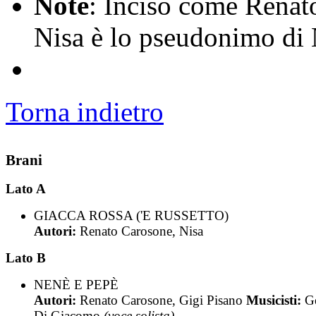
Note
: Inciso come Renato
Nisa è lo pseudonimo di 
Torna indietro
Brani
Lato A
GIACCA ROSSA ('E RUSSETTO)
Autori:
Renato Carosone, Nisa
Lato B
NENÈ E PEPÈ
Autori:
Renato Carosone, Gigi Pisano
Musicisti:
G
Di Giacomo
(voce solista)