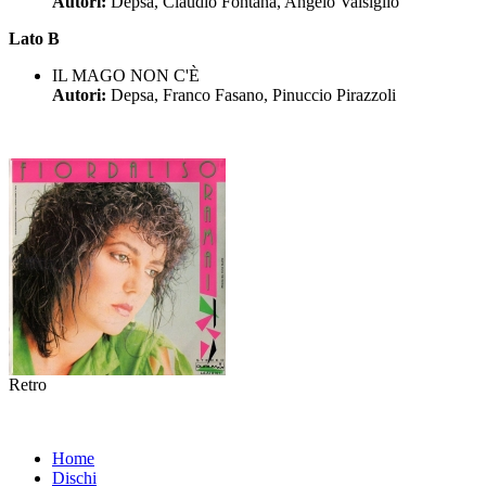
Autori:
Depsa, Claudio Fontana, Angelo Valsiglio
Lato B
IL MAGO NON C'È
Autori:
Depsa, Franco Fasano, Pinuccio Pirazzoli
Retro
Home
Dischi