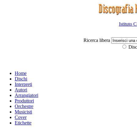
Istituto 
Ricerca libera
Disc
Home
Dischi
Interpreti
Autori
Arrangiatori
Produttori
Orchestre
Musicisti
Cover
Etichette