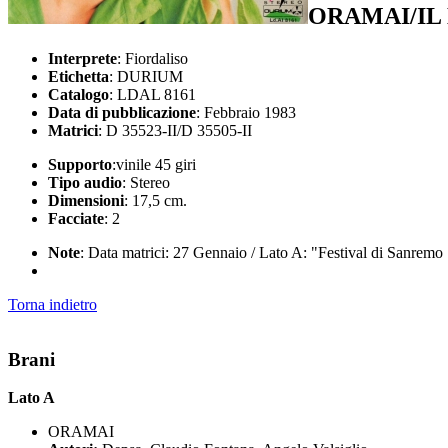
ORAMAI/IL
Interprete
: Fiordaliso
Etichetta
: DURIUM
Catalogo
: LDAL 8161
Data di pubblicazione
: Febbraio 1983
Matrici
: D 35523-II/D 35505-II
Supporto
:vinile 45 giri
Tipo audio
: Stereo
Dimensioni
: 17,5 cm.
Facciate
: 2
Note
: Data matrici: 27 Gennaio / Lato A: "Festival di Sanremo
Torna indietro
Brani
Lato A
ORAMAI