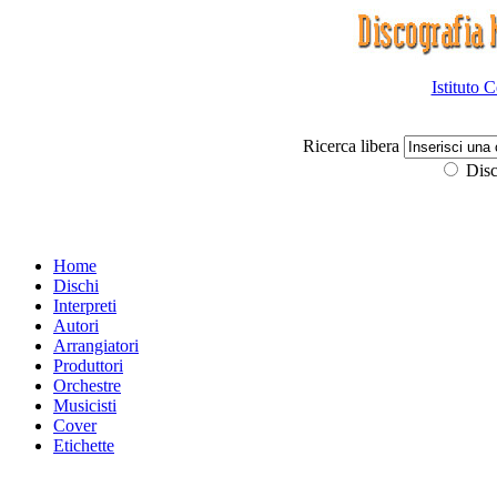
Istituto 
Ricerca libera
Disc
Home
Dischi
Interpreti
Autori
Arrangiatori
Produttori
Orchestre
Musicisti
Cover
Etichette