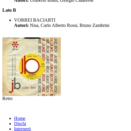
Autori:
Umberto Bindi, Giorgio Calabrese
Lato B
VORREI BACIARTI
Autori:
Nisa, Carlo Alberto Rossi, Bruno Zambrini
Retro
Home
Dischi
Interpreti