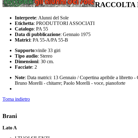
RACCOLTA 
Interprete
: Alunni del Sole
Etichetta
: PRODUTTORI ASSOCIATI
Catalogo
: PA 55
Data di pubblicazione
: Gennaio 1975
Matrici
: PA 55-A/PA 55-B
Supporto
:vinile 33 giri
Tipo audio
: Stereo
Dimensioni
: 30 cm.
Facciate
: 2
Note
: Data matrici: 13 Gennaio / Copertina apribile a libretto 
Bruno Morelli - chitarre; Paolo Morelli - voce, pianoforte
Torna indietro
Brani
Lato A