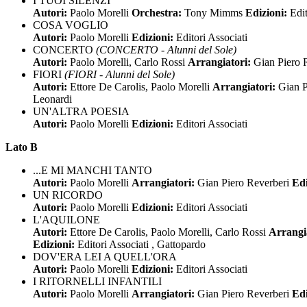
I TUOI SILENZI
Autori:
Paolo Morelli
Orchestra:
Tony Mimms
Edizioni:
Edit
COSA VOGLIO
Autori:
Paolo Morelli
Edizioni:
Editori Associati
CONCERTO
(CONCERTO - Alunni del Sole)
Autori:
Paolo Morelli, Carlo Rossi
Arrangiatori:
Gian Piero 
FIORI
(FIORI - Alunni del Sole)
Autori:
Ettore De Carolis, Paolo Morelli
Arrangiatori:
Gian P
Leonardi
UN'ALTRA POESIA
Autori:
Paolo Morelli
Edizioni:
Editori Associati
Lato B
...E MI MANCHI TANTO
Autori:
Paolo Morelli
Arrangiatori:
Gian Piero Reverberi
Edi
UN RICORDO
Autori:
Paolo Morelli
Edizioni:
Editori Associati
L'AQUILONE
Autori:
Ettore De Carolis, Paolo Morelli, Carlo Rossi
Arrangi
Edizioni:
Editori Associati , Gattopardo
DOV'ERA LEI A QUELL'ORA
Autori:
Paolo Morelli
Edizioni:
Editori Associati
I RITORNELLI INFANTILI
Autori:
Paolo Morelli
Arrangiatori:
Gian Piero Reverberi
Edi