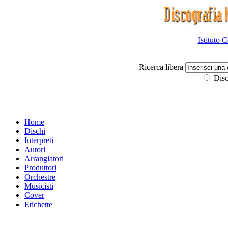
Istituto 
Ricerca libera
Disc
Home
Dischi
Interpreti
Autori
Arrangiatori
Produttori
Orchestre
Musicisti
Cover
Etichette