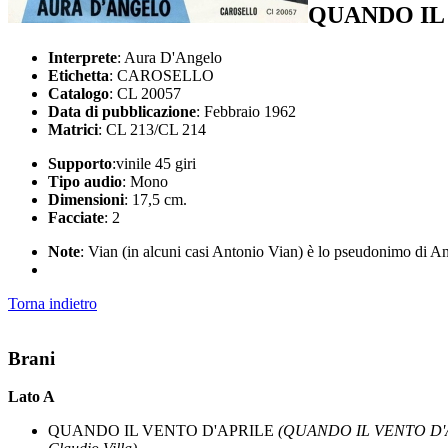
QUANDO IL 
Interprete
: Aura D'Angelo
Etichetta
: CAROSELLO
Catalogo
: CL 20057
Data di pubblicazione
: Febbraio 1962
Matrici
: CL 213/CL 214
Supporto
:vinile 45 giri
Tipo audio
: Mono
Dimensioni
: 17,5 cm.
Facciate
: 2
Note
: Vian (in alcuni casi Antonio Vian) è lo pseudonimo di A
Torna indietro
Brani
Lato A
QUANDO IL VENTO D'APRILE
(QUANDO IL VENTO D'APR