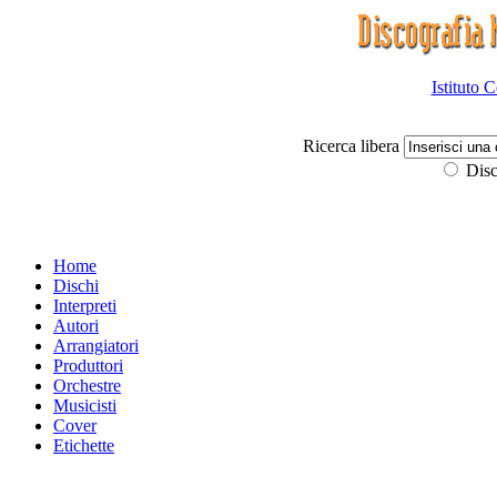
Istituto 
Ricerca libera
Disc
Home
Dischi
Interpreti
Autori
Arrangiatori
Produttori
Orchestre
Musicisti
Cover
Etichette