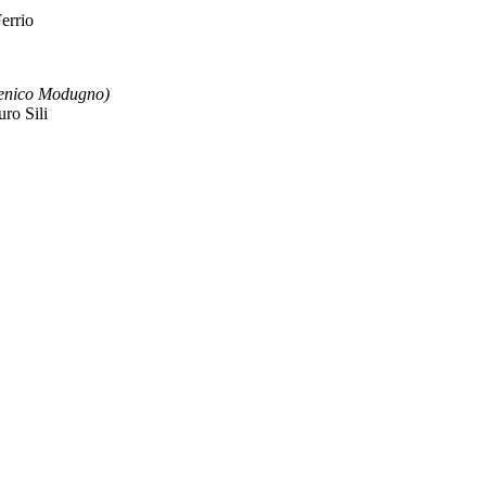
errio
enico Modugno)
uro Sili