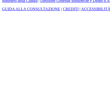
Ministero della Cultura
|
Direzione Generale Biblioteche e Diritto d'A
GUIDA ALLA CONSULTAZIONE
|
CREDITI
|
ACCESSIBILIT