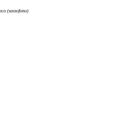
enco
(sassofono)