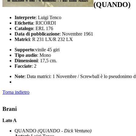
(QUANDO)
Interprete
: Luigi Tenco
Etichetta
: RICORDI
Catalogo
: ERL 176
Data di pubblicazione
: Novembre 1961
Matrici
: R 231 LX/R 232 LX
Supporto
:vinile 45 giri
Tipo audio
: Mono
Dimensioni
: 17,5 cm.
Facciate
: 2
Note
: Data matrici: 1 Novembre / Screwball è lo pseudonimo di
Torna indietro
Brani
Lato A
QUANDO
(QUANDO - Dick Ventuno)