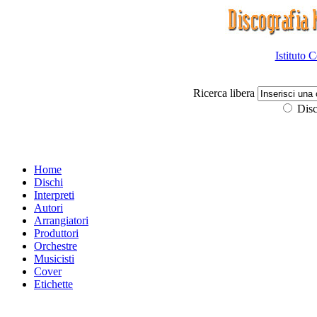
Istituto 
Ricerca libera
Disc
Home
Dischi
Interpreti
Autori
Arrangiatori
Produttori
Orchestre
Musicisti
Cover
Etichette