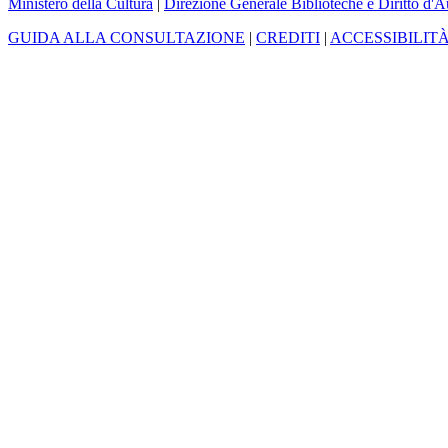
Ministero della Cultura
|
Direzione Generale Biblioteche e Diritto d'A
GUIDA ALLA CONSULTAZIONE
|
CREDITI
|
ACCESSIBILIT