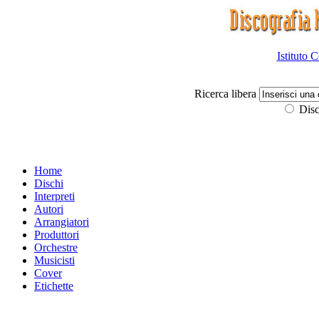
Istituto 
Ricerca libera
Disc
Home
Dischi
Interpreti
Autori
Arrangiatori
Produttori
Orchestre
Musicisti
Cover
Etichette