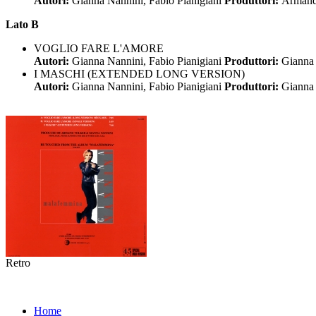
Autori:
Gianna Nannini, Fabio Pianigiani
Produttori:
Armand
Lato B
VOGLIO FARE L'AMORE
Autori:
Gianna Nannini, Fabio Pianigiani
Produttori:
Gianna
I MASCHI (EXTENDED LONG VERSION)
Autori:
Gianna Nannini, Fabio Pianigiani
Produttori:
Gianna
Retro
Home