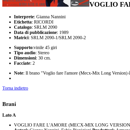
VOGLIO FA
Interprete
: Gianna Nannini
Etichetta
: RICORDI
Catalogo
: SRLM 2090
Data di pubblicazione
: 1989
Matrici
: SRLM 2090-1/SRLM 2090-2
Supporto
:vinile 45 giri
Tipo audio
: Stereo
Dimensioni
: 30 cm.
Facciate
: 2
Note
: Il brano "Voglio fare l'amore (Mecx-Mix Long Version) 
Torna indietro
Brani
Lato A
VOGLIO FARE L'AMORE (MECX-MIX LONG VERSION