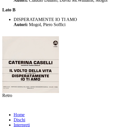
Autori:
Claudio Daiano, David McWilliams, Mogol
Lato B
DISPERATAMENTE IO TI AMO
Autori:
Mogol, Piero Soffici
Retro
Home
Dischi
Interpreti