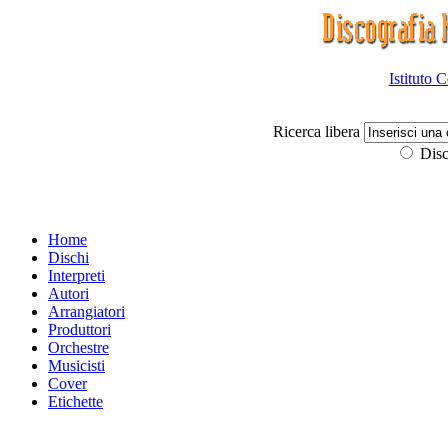
Istituto 
Ricerca libera
Disc
Home
Dischi
Interpreti
Autori
Arrangiatori
Produttori
Orchestre
Musicisti
Cover
Etichette