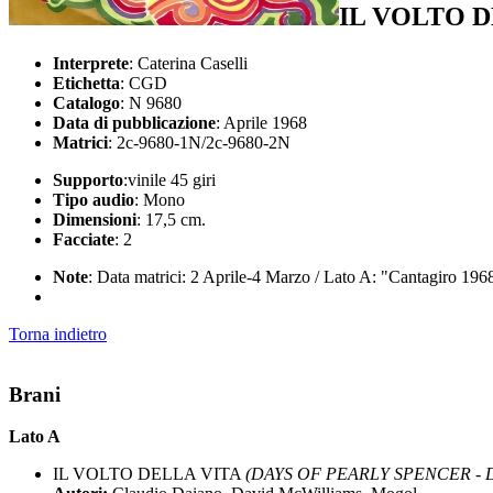
IL VOLTO 
Interprete
: Caterina Caselli
Etichetta
: CGD
Catalogo
: N 9680
Data di pubblicazione
: Aprile 1968
Matrici
: 2c-9680-1N/2c-9680-2N
Supporto
:vinile 45 giri
Tipo audio
: Mono
Dimensioni
: 17,5 cm.
Facciate
: 2
Note
: Data matrici: 2 Aprile-4 Marzo / Lato A: "Cantagiro 1968
Torna indietro
Brani
Lato A
IL VOLTO DELLA VITA
(DAYS OF PEARLY SPENCER - Da