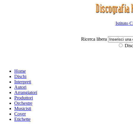
Istituto 
Ricerca libera
Disc
Home
Dischi
Interpreti
Autori
Arrangiatori
Produttori
Orchestre
Musicisti
Cover
Etichette