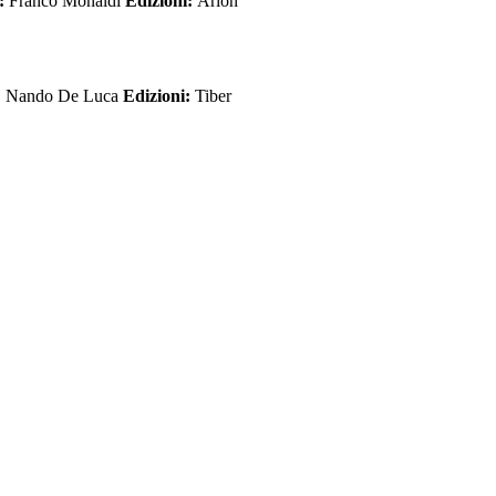
a:
Franco Monaldi
Edizioni:
Arion
:
Nando De Luca
Edizioni:
Tiber