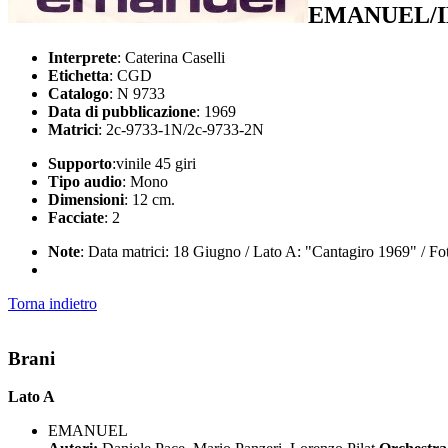
EMANUEL/I
Interprete
: Caterina Caselli
Etichetta
: CGD
Catalogo
: N 9733
Data di pubblicazione
: 1969
Matrici
: 2c-9733-1N/2c-9733-2N
Supporto
:vinile 45 giri
Tipo audio
: Mono
Dimensioni
: 12 cm.
Facciate
: 2
Note
: Data matrici: 18 Giugno / Lato A: "Cantagiro 1969" / Fo
Torna indietro
Brani
Lato A
EMANUEL