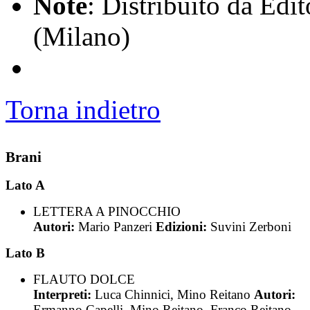
Note
: Distribuito da Edi
(Milano)
Torna indietro
Brani
Lato A
LETTERA A PINOCCHIO
Autori:
Mario Panzeri
Edizioni:
Suvini Zerboni
Lato B
FLAUTO DOLCE
Interpreti:
Luca Chinnici, Mino Reitano
Autori:
Ermanno Capelli, Mino Reitano, Franco Reitano