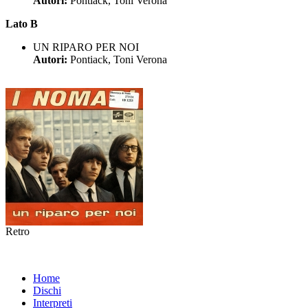
Autori:
Pontiack, Toni Verona
Lato B
UN RIPARO PER NOI
Autori:
Pontiack, Toni Verona
Retro
Home
Dischi
Interpreti