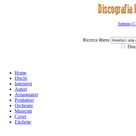
Istituto 
Ricerca libera
Disc
Home
Dischi
Interpreti
Autori
Arrangiatori
Produttori
Orchestre
Musicisti
Cover
Etichette