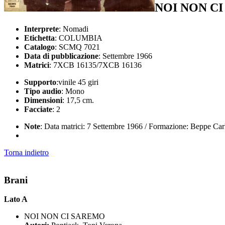
NOI NON C
Interprete
: Nomadi
Etichetta
: COLUMBIA
Catalogo
: SCMQ 7021
Data di pubblicazione
: Settembre 1966
Matrici
: 7XCB 16135/7XCB 16136
Supporto
:vinile 45 giri
Tipo audio
: Mono
Dimensioni
: 17,5 cm.
Facciate
: 2
Note
: Data matrici: 7 Settembre 1966 / Formazione: Beppe Carlet
Torna indietro
Brani
Lato A
NOI NON CI SAREMO