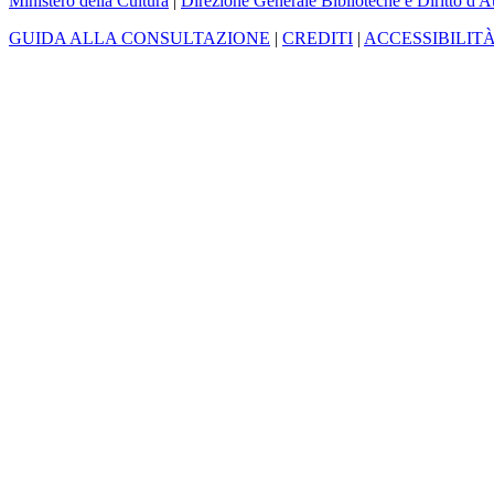
Ministero della Cultura
|
Direzione Generale Biblioteche e Diritto d'A
GUIDA ALLA CONSULTAZIONE
|
CREDITI
|
ACCESSIBILIT