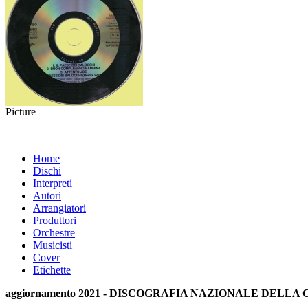
Picture
Home
Dischi
Interpreti
Autori
Arrangiatori
Produttori
Orchestre
Musicisti
Cover
Etichette
aggiornamento 2021 - DISCOGRAFIA NAZIONALE DELL