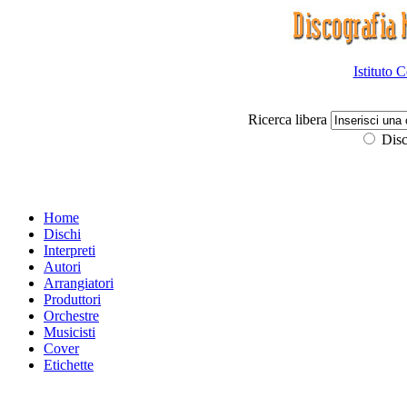
Istituto 
Ricerca libera
Disc
Home
Dischi
Interpreti
Autori
Arrangiatori
Produttori
Orchestre
Musicisti
Cover
Etichette