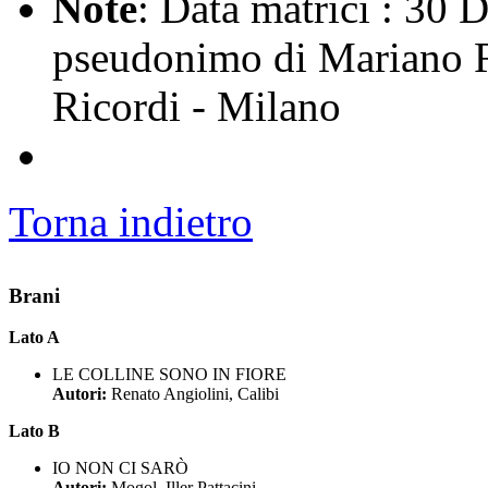
Note
: Data matrici : 30 
pseudonimo di Mariano Ra
Ricordi - Milano
Torna indietro
Brani
Lato A
LE COLLINE SONO IN FIORE
Autori:
Renato Angiolini, Calibi
Lato B
IO NON CI SARÒ
Autori:
Mogol, Iller Pattacini