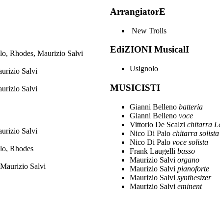
ArrangiatorE
New Trolls
EdiZIONI MusicalI
lo, Rhodes, Maurizio Salvi
Usignolo
urizio Salvi
MUSICISTI
urizio Salvi
Gianni Belleno
batteria
Gianni Belleno
voce
Vittorio De Scalzi
chitarra L
urizio Salvi
Nico Di Palo
chitarra solista
Nico Di Palo
voce solista
alo, Rhodes
Frank Laugelli
basso
Maurizio Salvi
organo
 Maurizio Salvi
Maurizio Salvi
pianoforte
Maurizio Salvi
synthesizer
Maurizio Salvi
eminent