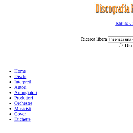
Istituto 
Ricerca libera
Disc
Home
Dischi
Interpreti
Autori
Arrangiatori
Produttori
Orchestre
Musicisti
Cover
Etichette