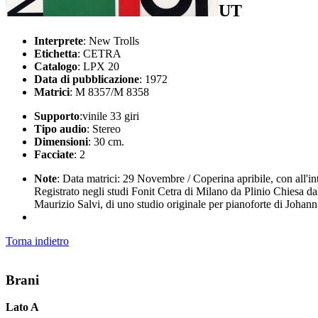
UT
Interprete
: New Trolls
Etichetta
: CETRA
Catalogo
: LPX 20
Data di pubblicazione
: 1972
Matrici
: M 8357/M 8358
Supporto
:vinile 33 giri
Tipo audio
: Stereo
Dimensioni
: 30 cm.
Facciate
: 2
Note
: Data matrici: 29 Novembre / Coperina apribile, con all'in
Registrato negli studi Fonit Cetra di Milano da Plinio Chiesa 
Maurizio Salvi, di uno studio originale per pianoforte di Johann
Torna indietro
Brani
Lato A