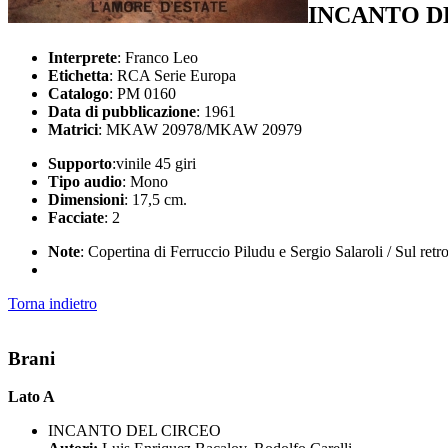
INCANTO D
Interprete
: Franco Leo
Etichetta
: RCA Serie Europa
Catalogo
: PM 0160
Data di pubblicazione
: 1961
Matrici
: MKAW 20978/MKAW 20979
Supporto
:vinile 45 giri
Tipo audio
: Mono
Dimensioni
: 17,5 cm.
Facciate
: 2
Note
: Copertina di Ferruccio Piludu e Sergio Salaroli / Sul retr
Torna indietro
Brani
Lato A
INCANTO DEL CIRCEO