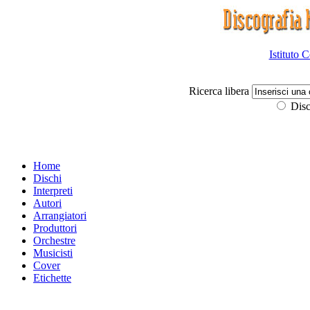
Istituto 
Ricerca libera
Disc
Home
Dischi
Interpreti
Autori
Arrangiatori
Produttori
Orchestre
Musicisti
Cover
Etichette