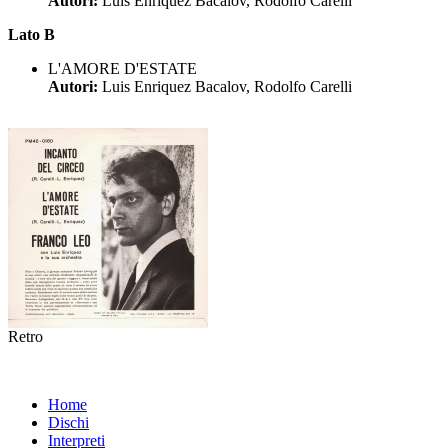
Autori:
Luis Enriquez Bacalov, Rodolfo Carelli
Lato B
L'AMORE D'ESTATE
Autori:
Luis Enriquez Bacalov, Rodolfo Carelli
Retro
Home
Dischi
Interpreti