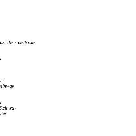
ustiche e elettriche
d
er
teinway
r
 Steinway
ter