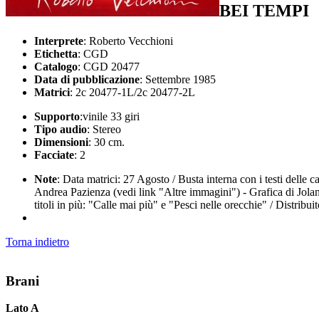
BEI TEMPI
Interprete
: Roberto Vecchioni
Etichetta
: CGD
Catalogo
: CGD 20477
Data di pubblicazione
: Settembre 1985
Matrici
: 2c 20477-1L/2c 20477-2L
Supporto
:vinile 33 giri
Tipo audio
: Stereo
Dimensioni
: 30 cm.
Facciate
: 2
Note
: Data matrici: 27 Agosto / Busta interna con i testi delle
Andrea Pazienza (vedi link "Altre immagini") - Grafica di Jo
titoli in più: "Calle mai più" e "Pesci nelle orecchie" / Distr
Torna indietro
Brani
Lato A