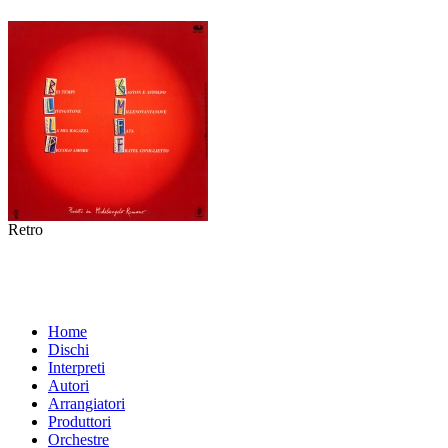
Retro
Home
Dischi
Interpreti
Autori
Arrangiatori
Produttori
Orchestre