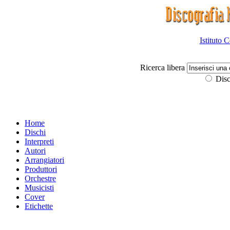
Istituto 
Ricerca libera
Disc
Home
Dischi
Interpreti
Autori
Arrangiatori
Produttori
Orchestre
Musicisti
Cover
Etichette