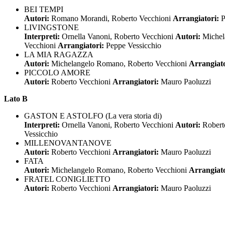
BEI TEMPI
Autori:
Romano Morandi, Roberto Vecchioni
Arrangiatori:
P
LIVINGSTONE
Interpreti:
Ornella Vanoni, Roberto Vecchioni
Autori:
Michel
Vecchioni
Arrangiatori:
Peppe Vessicchio
LA MIA RAGAZZA
Autori:
Michelangelo Romano, Roberto Vecchioni
Arrangiat
PICCOLO AMORE
Autori:
Roberto Vecchioni
Arrangiatori:
Mauro Paoluzzi
Lato B
GASTON E ASTOLFO (La vera storia di)
Interpreti:
Ornella Vanoni, Roberto Vecchioni
Autori:
Robert
Vessicchio
MILLENOVANTANOVE
Autori:
Roberto Vecchioni
Arrangiatori:
Mauro Paoluzzi
FATA
Autori:
Michelangelo Romano, Roberto Vecchioni
Arrangiat
FRATEL CONIGLIETTO
Autori:
Roberto Vecchioni
Arrangiatori:
Mauro Paoluzzi