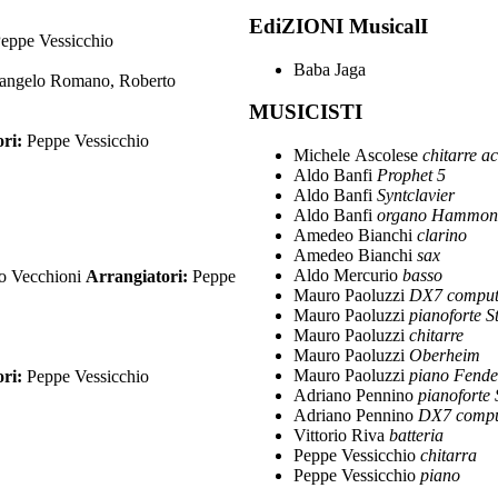
EdiZIONI MusicalI
eppe Vessicchio
Baba Jaga
angelo Romano, Roberto
MUSICISTI
ori:
Peppe Vessicchio
Michele Ascolese
chitarre ac
Aldo Banfi
Prophet 5
Aldo Banfi
Syntclavier
Aldo Banfi
organo Hammon
Amedeo Bianchi
clarino
Amedeo Bianchi
sax
Aldo Mercurio
basso
o Vecchioni
Arrangiatori:
Peppe
Mauro Paoluzzi
DX7 comput
Mauro Paoluzzi
pianoforte S
Mauro Paoluzzi
chitarre
Mauro Paoluzzi
Oberheim
Mauro Paoluzzi
piano Fende
ori:
Peppe Vessicchio
Adriano Pennino
pianoforte
Adriano Pennino
DX7 compu
Vittorio Riva
batteria
Peppe Vessicchio
chitarra
Peppe Vessicchio
piano