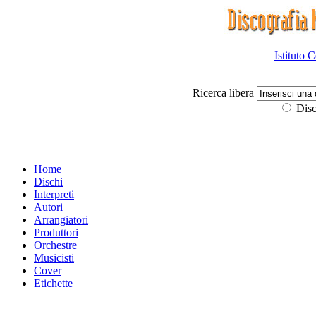
Istituto 
Ricerca libera
Disc
Home
Dischi
Interpreti
Autori
Arrangiatori
Produttori
Orchestre
Musicisti
Cover
Etichette