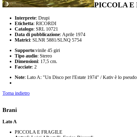
PICCOLA E 
Interprete
: Drupi
Etichetta
: RICORDI
Catalogo
: SRL 10721
Data di pubblicazione
: Aprile 1974
Matrici
: SLNR 5881/SLNQ 5754
Supporto
:vinile 45 giri
Tipo audio
: Stereo
Dimensioni
: 17,5 cm.
Facciate
: 2
Note
: Lato A: "Un Disco per l'Estate 1974" / Kativ è lo pseudo
Torna indietro
Brani
Lato A
PICCOLA E FRAGILE