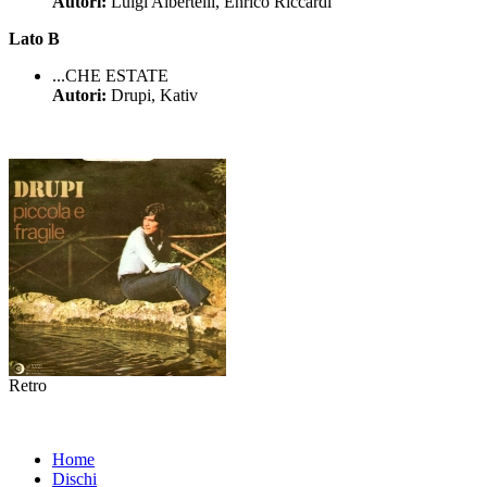
Autori:
Luigi Albertelli, Enrico Riccardi
Lato B
...CHE ESTATE
Autori:
Drupi, Kativ
Retro
Home
Dischi