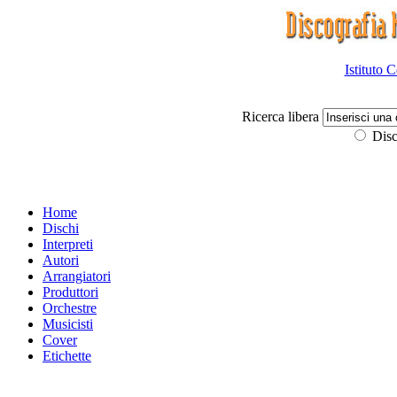
Istituto 
Ricerca libera
Disc
Home
Dischi
Interpreti
Autori
Arrangiatori
Produttori
Orchestre
Musicisti
Cover
Etichette