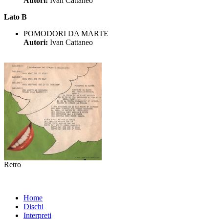
Autori:
Ivan Cattaneo
Lato B
POMODORI DA MARTE
Autori:
Ivan Cattaneo
Retro
Home
Dischi
Interpreti