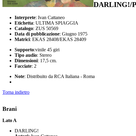
DARLING!/
Interprete
: Ivan Cattaneo
Etichetta
: ULTIMA SPIAGGIA
Catalogo
: ZUS 50569
Data di pubblicazione
: Giugno 1975
Matrici
: EKAS 28408/EKAS 28409
Supporto
:vinile 45 giri
Tipo audio
: Stereo
Dimensioni
: 17,5 cm.
Facciate
: 2
Note
: Distribuito da RCA Italiana - Roma
Torna indietro
Brani
Lato A
DARLING!