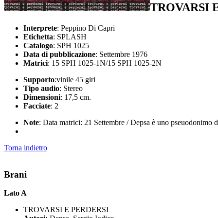
TROVARSI 
Interprete
: Peppino Di Capri
Etichetta
: SPLASH
Catalogo
: SPH 1025
Data di pubblicazione
: Settembre 1976
Matrici
: 15 SPH 1025-1N/15 SPH 1025-2N
Supporto
:vinile 45 giri
Tipo audio
: Stereo
Dimensioni
: 17,5 cm.
Facciate
: 2
Note
: Data matrici: 21 Settembre / Depsa è uno pseuodonimo d
Torna indietro
Brani
Lato A
TROVARSI E PERDERSI