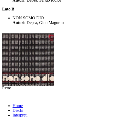
Autori:
Depsa, Sergio Iodice
Lato B
NON SOMO DIO
Autori:
Depsa, Gino Magurno
Retro
Home
Dischi
Interpreti