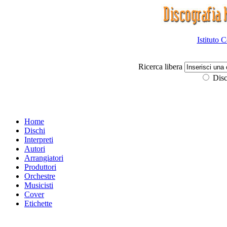
Istituto 
Ricerca libera
Disc
Home
Dischi
Interpreti
Autori
Arrangiatori
Produttori
Orchestre
Musicisti
Cover
Etichette