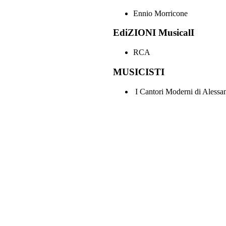
Ennio Morricone
EdiZIONI MusicalI
RCA
MUSICISTI
I Cantori Moderni di Alessa