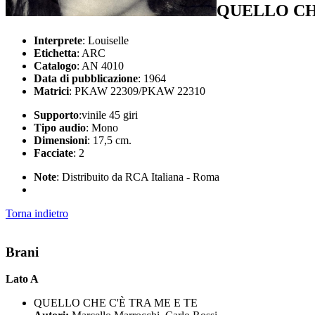
QUELLO CHE
Interprete
: Louiselle
Etichetta
: ARC
Catalogo
: AN 4010
Data di pubblicazione
: 1964
Matrici
: PKAW 22309/PKAW 22310
Supporto
:vinile 45 giri
Tipo audio
: Mono
Dimensioni
: 17,5 cm.
Facciate
: 2
Note
: Distribuito da RCA Italiana - Roma
Torna indietro
Brani
Lato A
QUELLO CHE C'È TRA ME E TE