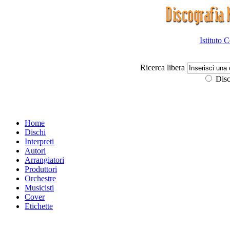
Istituto 
Ricerca libera
Disc
Home
Dischi
Interpreti
Autori
Arrangiatori
Produttori
Orchestre
Musicisti
Cover
Etichette