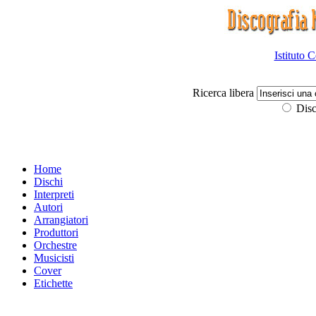
Istituto 
Ricerca libera
Disc
Home
Dischi
Interpreti
Autori
Arrangiatori
Produttori
Orchestre
Musicisti
Cover
Etichette