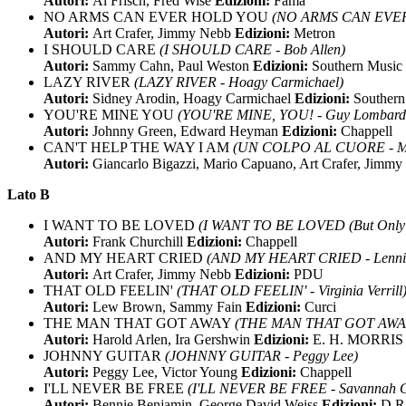
Autori:
Al Frisch, Fred Wise
Edizioni:
Fama
NO ARMS CAN EVER HOLD YOU
(NO ARMS CAN EVER
Autori:
Art Crafer, Jimmy Nebb
Edizioni:
Metron
I SHOULD CARE
(I SHOULD CARE - Bob Allen)
Autori:
Sammy Cahn, Paul Weston
Edizioni:
Southern Music
LAZY RIVER
(LAZY RIVER - Hoagy Carmichael)
Autori:
Sidney Arodin, Hoagy Carmichael
Edizioni:
Southern
YOU'RE MINE YOU
(YOU'RE MINE, YOU! - Guy Lombard
Autori:
Johnny Green, Edward Heyman
Edizioni:
Chappell
CAN'T HELP THE WAY I AM
(UN COLPO AL CUORE - Mari
Autori:
Giancarlo Bigazzi, Mario Capuano, Art Crafer, Jimm
Lato B
I WANT TO BE LOVED
(I WANT TO BE LOVED (But Only B
Autori:
Frank Churchill
Edizioni:
Chappell
AND MY HEART CRIED
(AND MY HEART CRIED - Lennie
Autori:
Art Crafer, Jimmy Nebb
Edizioni:
PDU
THAT OLD FEELIN'
(THAT OLD FEELIN' - Virginia Verrill
Autori:
Lew Brown, Sammy Fain
Edizioni:
Curci
THE MAN THAT GOT AWAY
(THE MAN THAT GOT AWAY 
Autori:
Harold Arlen, Ira Gershwin
Edizioni:
E. H. MORRIS
JOHNNY GUITAR
(JOHNNY GUITAR - Peggy Lee)
Autori:
Peggy Lee, Victor Young
Edizioni:
Chappell
I'LL NEVER BE FREE
(I'LL NEVER BE FREE - Savannah Ch
Autori:
Bennie Benjamin, George David Weiss
Edizioni:
D.R