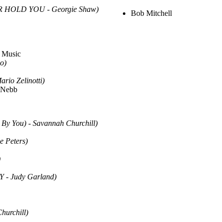
 HOLD YOU - Georgie Shaw)
Bob Mitchell
 Music
o)
o Zelinotti)
y Nebb
y You) - Savannah Churchill)
 Peters)
)
- Judy Garland)
urchill)
.