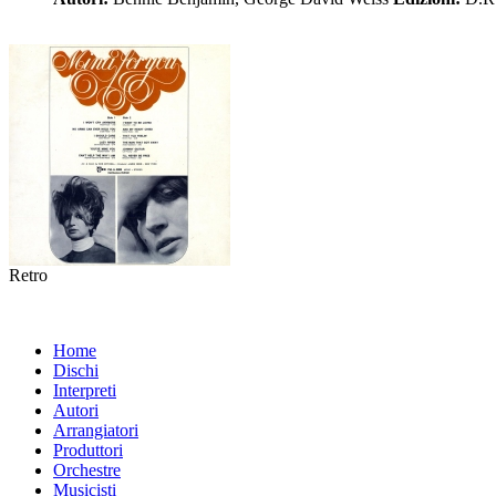
Retro
Home
Dischi
Interpreti
Autori
Arrangiatori
Produttori
Orchestre
Musicisti