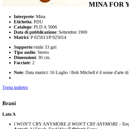
MINA FOR 
Interprete
: Mina
Etichetta
: PDU
Catalogo
: PLD A 5006
Data di pubblicazione
: Settembre 1969
Matrici
: P 025013/P 025014
Supporto
:vinile 33 giri
Tipo audio
: Stereo
Dimensioni
: 30 cm.
Facciate
: 2
Note
: Data matrici: 16 Luglio / Bob Mitchell è il nome d'arte d
Torna indietro
Brani
Lato A
I WON'T CRY ANYMORE
(I WON'T CRY ANYMORE - Tony