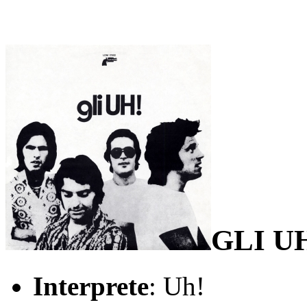
GLI U
Interprete
: Uh!