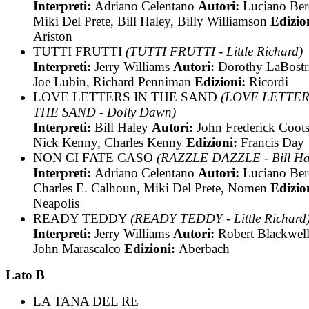
Interpreti:
Adriano Celentano
Autori:
Luciano Bere
Miki Del Prete, Bill Haley, Billy Williamson
Edizio
Ariston
TUTTI FRUTTI
(TUTTI FRUTTI - Little Richard)
Interpreti:
Jerry Williams
Autori:
Dorothy LaBostr
Joe Lubin, Richard Penniman
Edizioni:
Ricordi
LOVE LETTERS IN THE SAND
(LOVE LETTER
THE SAND - Dolly Dawn)
Interpreti:
Bill Haley
Autori:
John Frederick Coots
Nick Kenny, Charles Kenny
Edizioni:
Francis Day
NON CI FATE CASO
(RAZZLE DAZZLE - Bill Ha
Interpreti:
Adriano Celentano
Autori:
Luciano Bere
Charles E. Calhoun, Miki Del Prete, Nomen
Edizio
Neapolis
READY TEDDY
(READY TEDDY - Little Richard
Interpreti:
Jerry Williams
Autori:
Robert Blackwell
John Marascalco
Edizioni:
Aberbach
Lato B
LA TANA DEL RE