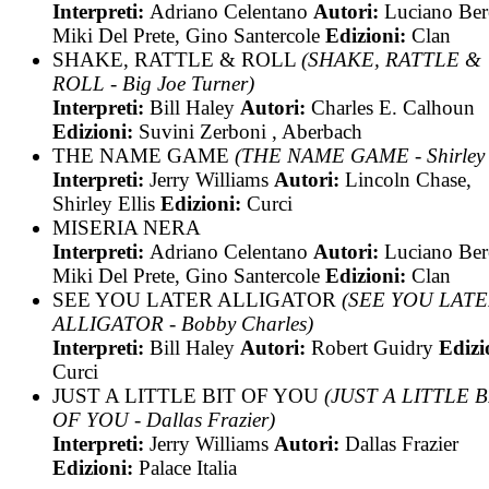
Interpreti:
Adriano Celentano
Autori:
Luciano Bere
Miki Del Prete, Gino Santercole
Edizioni:
Clan
SHAKE, RATTLE & ROLL
(SHAKE, RATTLE &
ROLL - Big Joe Turner)
Interpreti:
Bill Haley
Autori:
Charles E. Calhoun
Edizioni:
Suvini Zerboni , Aberbach
THE NAME GAME
(THE NAME GAME - Shirley E
Interpreti:
Jerry Williams
Autori:
Lincoln Chase,
Shirley Ellis
Edizioni:
Curci
MISERIA NERA
Interpreti:
Adriano Celentano
Autori:
Luciano Bere
Miki Del Prete, Gino Santercole
Edizioni:
Clan
SEE YOU LATER ALLIGATOR
(SEE YOU LAT
ALLIGATOR - Bobby Charles)
Interpreti:
Bill Haley
Autori:
Robert Guidry
Edizi
Curci
JUST A LITTLE BIT OF YOU
(JUST A LITTLE B
OF YOU - Dallas Frazier)
Interpreti:
Jerry Williams
Autori:
Dallas Frazier
Edizioni:
Palace Italia