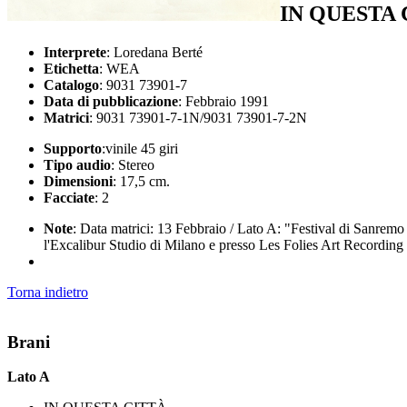
IN QUESTA 
Interprete
: Loredana Berté
Etichetta
: WEA
Catalogo
: 9031 73901-7
Data di pubblicazione
: Febbraio 1991
Matrici
: 9031 73901-7-1N/9031 73901-7-2N
Supporto
:vinile 45 giri
Tipo audio
: Stereo
Dimensioni
: 17,5 cm.
Facciate
: 2
Note
: Data matrici: 13 Febbraio / Lato A: "Festival di Sanremo
l'Excalibur Studio di Milano e presso Les Folies Art Recording
Torna indietro
Brani
Lato A