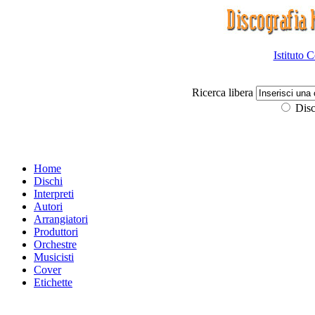
Istituto 
Ricerca libera
Disc
Home
Dischi
Interpreti
Autori
Arrangiatori
Produttori
Orchestre
Musicisti
Cover
Etichette