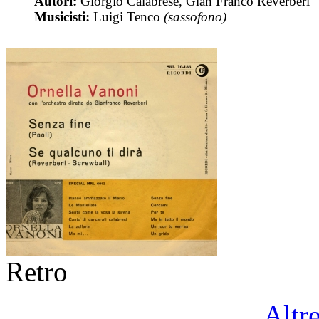
Autori:
Giorgio Calabrese, Gian Franco Reverberi
Musicisti:
Luigi Tenco
(sassofono)
Retro
Altr