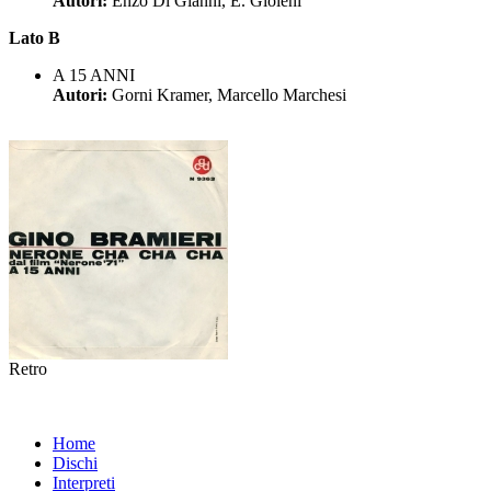
Autori:
Enzo Di Gianni, E. Gioieni
Lato B
A 15 ANNI
Autori:
Gorni Kramer, Marcello Marchesi
Retro
Home
Dischi
Interpreti