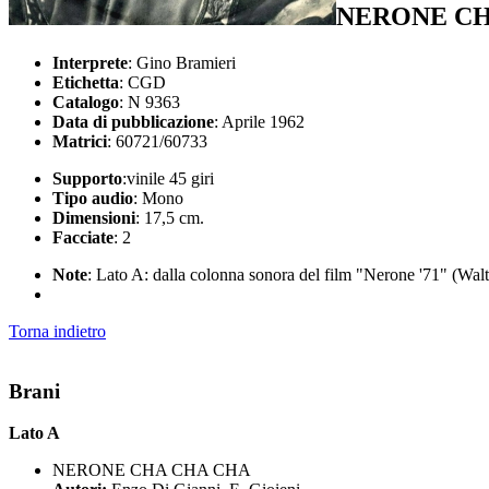
NERONE CH
Interprete
: Gino Bramieri
Etichetta
: CGD
Catalogo
: N 9363
Data di pubblicazione
: Aprile 1962
Matrici
: 60721/60733
Supporto
:vinile 45 giri
Tipo audio
: Mono
Dimensioni
: 17,5 cm.
Facciate
: 2
Note
: Lato A: dalla colonna sonora del film "Nerone '71" (Wal
Torna indietro
Brani
Lato A
NERONE CHA CHA CHA