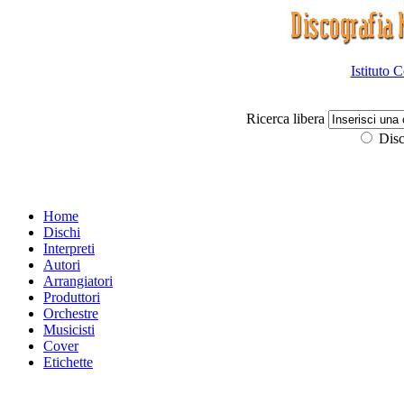
Istituto 
Ricerca libera
Disc
Home
Dischi
Interpreti
Autori
Arrangiatori
Produttori
Orchestre
Musicisti
Cover
Etichette