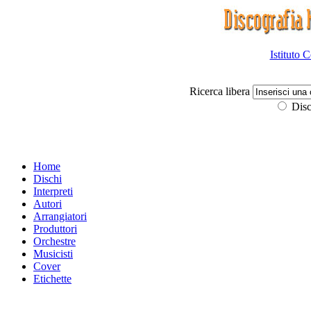
Istituto 
Ricerca libera
Disc
Home
Dischi
Interpreti
Autori
Arrangiatori
Produttori
Orchestre
Musicisti
Cover
Etichette