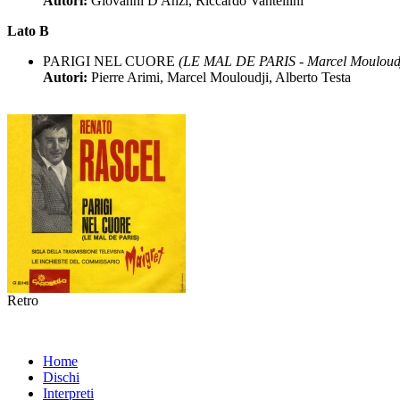
Autori:
Giovanni D'Anzi, Riccardo Vantellini
Lato B
PARIGI NEL CUORE
(LE MAL DE PARIS - Marcel Mouloudj
Autori:
Pierre Arimi, Marcel Mouloudji, Alberto Testa
Retro
Home
Dischi
Interpreti