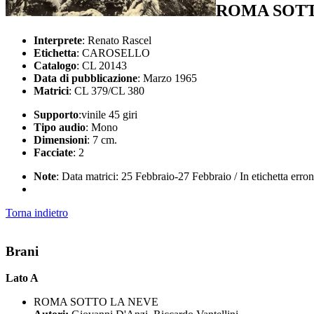
ROMA SOTT
Interprete
: Renato Rascel
Etichetta
: CAROSELLO
Catalogo
: CL 20143
Data di pubblicazione
: Marzo 1965
Matrici
: CL 379/CL 380
Supporto
:vinile 45 giri
Tipo audio
: Mono
Dimensioni
: 7 cm.
Facciate
: 2
Note
: Data matrici: 25 Febbraio-27 Febbraio / In etichetta err
Torna indietro
Brani
Lato A
ROMA SOTTO LA NEVE