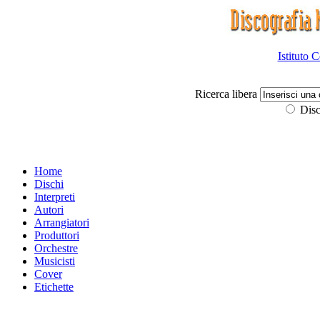
Istituto 
Ricerca libera
Disc
Home
Dischi
Interpreti
Autori
Arrangiatori
Produttori
Orchestre
Musicisti
Cover
Etichette