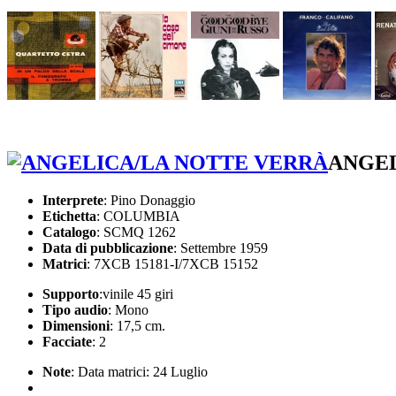
ANGEL
Interprete
: Pino Donaggio
Etichetta
: COLUMBIA
Catalogo
: SCMQ 1262
Data di pubblicazione
: Settembre 1959
Matrici
: 7XCB 15181-I/7XCB 15152
Supporto
:vinile 45 giri
Tipo audio
: Mono
Dimensioni
: 17,5 cm.
Facciate
: 2
Note
: Data matrici: 24 Luglio