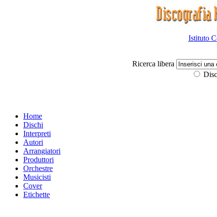
Istituto 
Ricerca libera
Disc
Home
Dischi
Interpreti
Autori
Arrangiatori
Produttori
Orchestre
Musicisti
Cover
Etichette