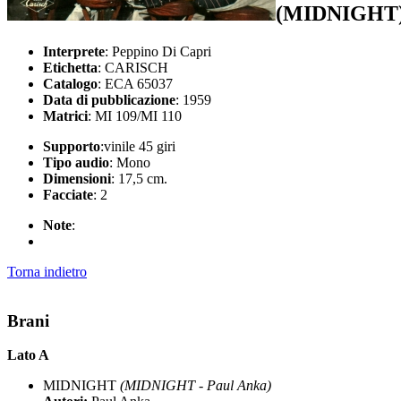
(MIDNIGHT
Interprete
: Peppino Di Capri
Etichetta
: CARISCH
Catalogo
: ECA 65037
Data di pubblicazione
: 1959
Matrici
: MI 109/MI 110
Supporto
:vinile 45 giri
Tipo audio
: Mono
Dimensioni
: 17,5 cm.
Facciate
: 2
Note
:
Torna indietro
Brani
Lato A
MIDNIGHT
(MIDNIGHT - Paul Anka)