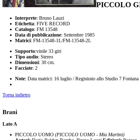
PICCOLO 
Interprete
: Bruno Lauzi
Etichetta
: FIVE RECORD
Catalogo
: FM 13548
Data di pubblicazione
: Settembre 1985
Matrici
: FM-13548-1L/FM-13548-2L
Supporto
:vinile 33 giri
Tipo audio
: Stereo
Dimensioni
: 30 cm.
Facciate
: 2
Note
: Data matrici: 16 luglio / Registrato allo Studio 7 Fonta
Torna indietro
Brani
Lato A
PICCOLO UOMO
(PICCOLO UOMO - Mia Martini)