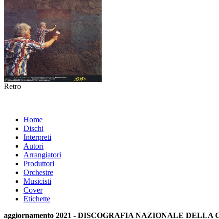
Retro
Home
Dischi
Interpreti
Autori
Arrangiatori
Produttori
Orchestre
Musicisti
Cover
Etichette
aggiornamento 2021 - DISCOGRAFIA NAZIONALE DELL