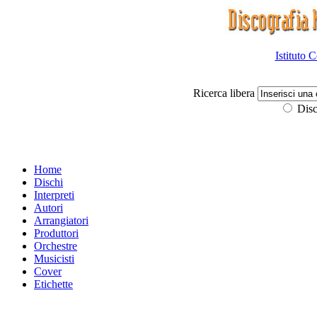
Istituto 
Ricerca libera
Disc
Home
Dischi
Interpreti
Autori
Arrangiatori
Produttori
Orchestre
Musicisti
Cover
Etichette