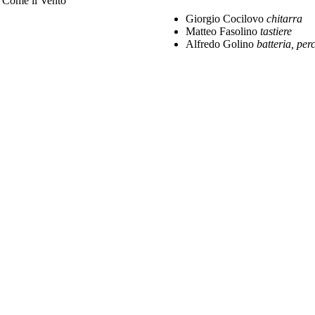
 Come il Vento
Giorgio Cocilovo
chitarra
Matteo Fasolino
tastiere
Alfredo Golino
batteria, per