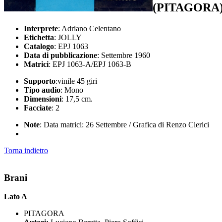
(PITAGORA
Interprete
: Adriano Celentano
Etichetta
: JOLLY
Catalogo
: EPJ 1063
Data di pubblicazione
: Settembre 1960
Matrici
: EPJ 1063-A/EPJ 1063-B
Supporto
:vinile 45 giri
Tipo audio
: Mono
Dimensioni
: 17,5 cm.
Facciate
: 2
Note
: Data matrici: 26 Settembre / Grafica di Renzo Clerici
Torna indietro
Brani
Lato A
PITAGORA