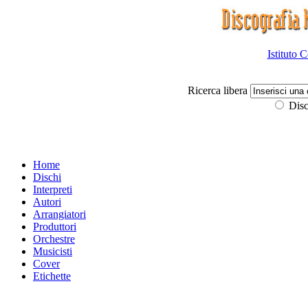
Istituto 
Ricerca libera
Disc
Home
Dischi
Interpreti
Autori
Arrangiatori
Produttori
Orchestre
Musicisti
Cover
Etichette