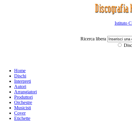
Istituto 
Ricerca libera
Disc
Home
Dischi
Interpreti
Autori
Arrangiatori
Produttori
Orchestre
Musicisti
Cover
Etichette