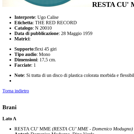
RESTA CU'
Interprete
: Ugo Calise
Etichetta
: THE RED RECORD
Catalogo
: N 20010
Data di pubblicazione
: 28 Maggio 1959
Matrici
:
Supporto
:flexi 45 giri
Tipo audio
: Mono
Dimensioni
: 17,5 cm.
Facciate
: 1
Note
: Si tratta di un disco di plastica colorata morbida e flessi
Torna indietro
Brani
Lato A
RESTA CU' MME
(RESTA CU' MME - Domenico Modugno)