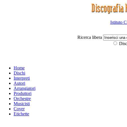
Istituto 
Ricerca libera
Disc
Home
Dischi
Interpreti
Autori
Arrangiatori
Produttori
Orchestre
Musicisti
Cover
Etichette