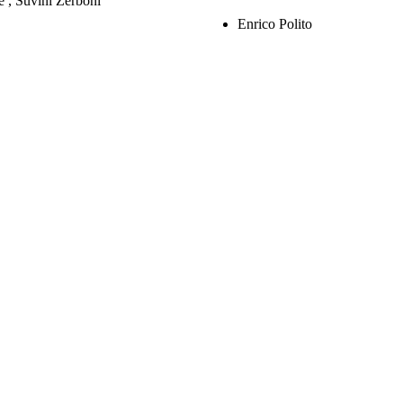
e , Suvini Zerboni
Enrico Polito