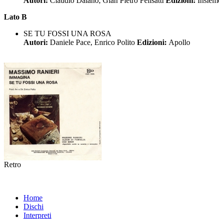
Autori:
Claudio Daiano, Gian Pietro Felisatti
Edizioni:
Insiem
Lato B
SE TU FOSSI UNA ROSA
Autori:
Daniele Pace, Enrico Polito
Edizioni:
Apollo
Retro
Home
Dischi
Interpreti