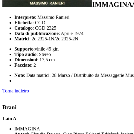
IMMAGINA/
Interprete
: Massimo Ranieri
Etichetta
: CGD
Catalogo
: CGD 2325
Data di pubblicazione
: Aprile 1974
Matrici
: 2c 2325-1N/2c 2325-2N
Supporto
:vinile 45 giri
Tipo audio
: Stereo
Dimensioni
: 17,5 cm.
Facciate
: 2
Note
: Data matrici: 28 Marzo / Distribuito da Messaggerie Mus
Torna indietro
Brani
Lato A
IMMAGINA