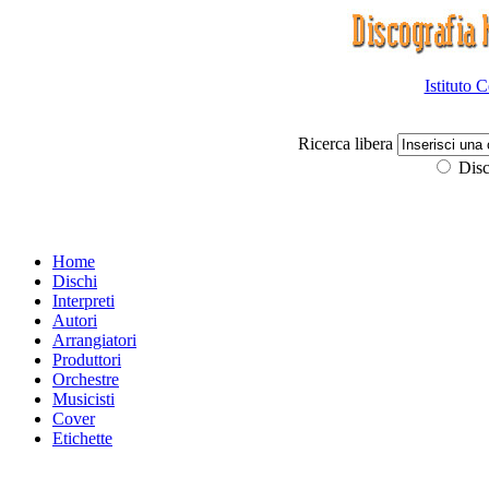
Istituto 
Ricerca libera
Disc
Home
Dischi
Interpreti
Autori
Arrangiatori
Produttori
Orchestre
Musicisti
Cover
Etichette