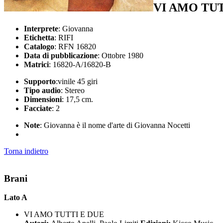
VI AMO TUT
Interprete
: Giovanna
Etichetta
: RIFI
Catalogo
: RFN 16820
Data di pubblicazione
: Ottobre 1980
Matrici
: 16820-A/16820-B
Supporto
:vinile 45 giri
Tipo audio
: Stereo
Dimensioni
: 17,5 cm.
Facciate
: 2
Note
: Giovanna è il nome d'arte di Giovanna Nocetti
Torna indietro
Brani
Lato A
VI AMO TUTTI E DUE