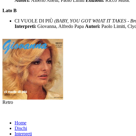
Autori:
Alberto Anelli, Paolo Limiti
Edizioni:
Kicco Music
Lato B
CI VUOLE DI PIÙ
(BABY, YOU GOT WHAT IT TAKES - Broo
Interpreti:
Giovanna, Alfredo Papa
Autori:
Paolo Limiti, Cly
Retro
Home
Dischi
Interpreti