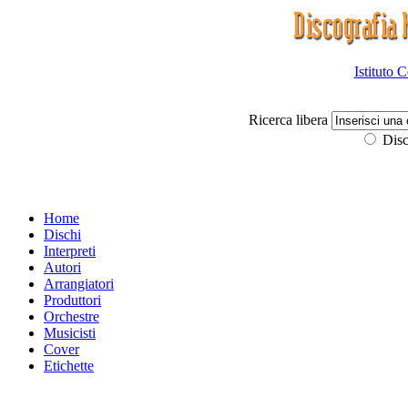
Istituto 
Ricerca libera
Disc
Home
Dischi
Interpreti
Autori
Arrangiatori
Produttori
Orchestre
Musicisti
Cover
Etichette