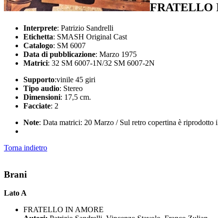
FRATELLO 
Interprete
: Patrizio Sandrelli
Etichetta
: SMASH Original Cast
Catalogo
: SM 6007
Data di pubblicazione
: Marzo 1975
Matrici
: 32 SM 6007-1N/32 SM 6007-2N
Supporto
:vinile 45 giri
Tipo audio
: Stereo
Dimensioni
: 17,5 cm.
Facciate
: 2
Note
: Data matrici: 20 Marzo / Sul retro copertina è riprodotto 
Torna indietro
Brani
Lato A
FRATELLO IN AMORE