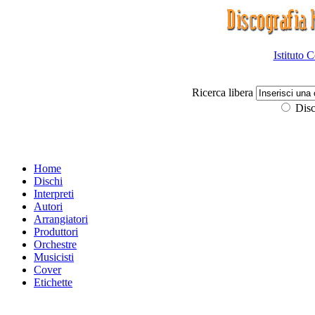
Istituto 
Ricerca libera
Disc
Home
Dischi
Interpreti
Autori
Arrangiatori
Produttori
Orchestre
Musicisti
Cover
Etichette