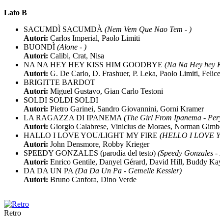
Lato B
SACUMDÌ SACUMDÀ
(Nem Vem Que Nao Tem - )
Autori:
Carlos Imperial, Paolo Limiti
BUONDÌ
(Alone - )
Autori:
Calibi, Crat, Nisa
NA NA HEY HEY KISS HIM GOODBYE
(Na Na Hey hey 
Autori:
G. De Carlo, D. Frashuer, P. Leka, Paolo Limiti, Felic
BRIGITTE BARDOT
Autori:
Miguel Gustavo, Gian Carlo Testoni
SOLDI SOLDI SOLDI
Autori:
Pietro Garinei, Sandro Giovannini, Gorni Kramer
LA RAGAZZA DI IPANEMA
(The Girl From Ipanema - Per
Autori:
Giorgio Calabrese, Vinicius de Moraes, Norman Gimbe
HALLO I LOVE YOU/LIGHT MY FIRE
(HELLO I LOVE Y
Autori:
John Densmore, Robby Krieger
SPEEDY GONZALES (parodia del testo)
(Speedy Gonzales -
Autori:
Enrico Gentile, Danyel Gérard, David Hill, Buddy Ka
DA DA UN PA
(Da Da Un Pa - Gemelle Kessler)
Autori:
Bruno Canfora, Dino Verde
Retro