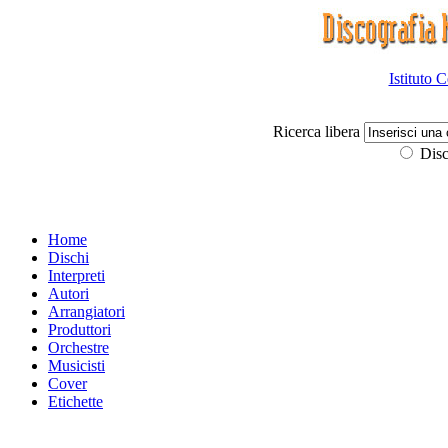
Istituto 
Ricerca libera
Disc
Home
Dischi
Interpreti
Autori
Arrangiatori
Produttori
Orchestre
Musicisti
Cover
Etichette