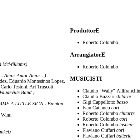
ProduttorE
Roberto Colombo
ArrangiatorE
d McWilliams)
Roberto Colombo
 - Amor Amor Amor - )
MUSICISTI
dez, Eduardo Montesinos Lopez,
 Carlo Testoni, Art Truscott
Claudio "Wally" Allifranchi
Vaudeville Band )
Claudio Bazzari
chitarre
Gigi Cappellotto
basso
MME A LITTLE SIGN - Brenton
Ivan Cattaneo
cori
Roberto Colombo
chitarre
y Winn
Roberto Colombo
cori
Roberto Colombo
tastiere
Flaviano Cuffari
cori
unkel)
Flaviano Cuffari
batteria