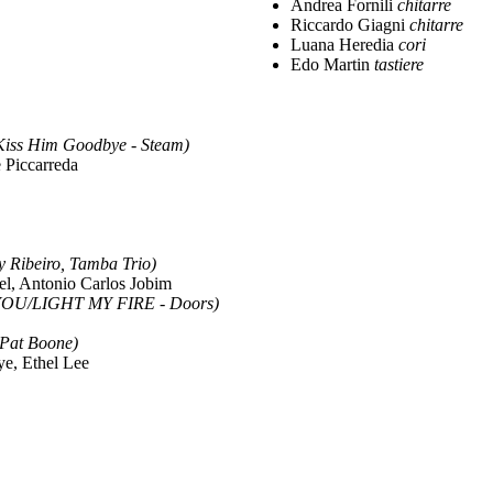
Andrea Fornili
chitarre
Riccardo Giagni
chitarre
Luana Heredia
cori
Edo Martin
tastiere
Kiss Him Goodbye - Steam)
e Piccarreda
y Ribeiro, Tamba Trio)
l, Antonio Carlos Jobim
OU/LIGHT MY FIRE - Doors)
 Pat Boone)
ye, Ethel Lee