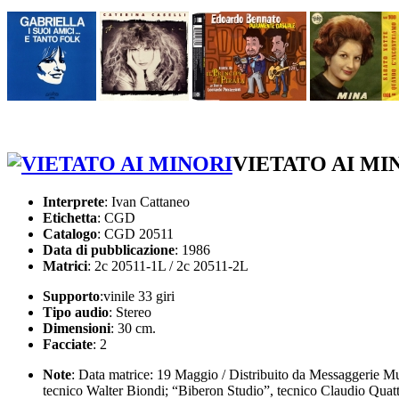
VIETATO AI MI
Interprete
: Ivan Cattaneo
Etichetta
: CGD
Catalogo
: CGD 20511
Data di pubblicazione
: 1986
Matrici
: 2c 20511-1L / 2c 20511-2L
Supporto
:vinile 33 giri
Tipo audio
: Stereo
Dimensioni
: 30 cm.
Facciate
: 2
Note
: Data matrice: 19 Maggio / Distribuito da Messaggerie Mu
tecnico Walter Biondi; “Biberon Studio”, tecnico Claudio Quatt