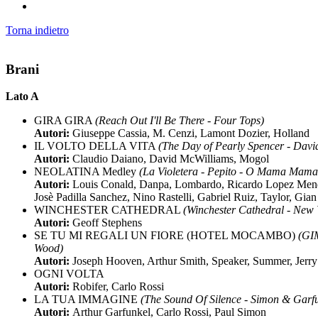
Torna indietro
Brani
Lato A
GIRA GIRA
(Reach Out I'll Be There - Four Tops)
Autori:
Giuseppe Cassia, M. Cenzi, Lamont Dozier, Holland
IL VOLTO DELLA VITA
(The Day of Pearly Spencer - Davi
Autori:
Claudio Daiano, David McWilliams, Mogol
NEOLATINA Medley
(La Violetera - Pepito - O Mama Mama
Autori:
Louis Conald, Danpa, Lombardo, Ricardo Lopez Men
Josè Padilla Sanchez, Nino Rastelli, Gabriel Ruiz, Taylor, Gian
WINCHESTER CATHEDRAL
(Winchester Cathedral - New 
Autori:
Geoff Stephens
SE TU MI REGALI UN FIORE (HOTEL MOCAMBO)
(GI
Wood)
Autori:
Joseph Hooven, Arthur Smith, Speaker, Summer, Jerr
OGNI VOLTA
Autori:
Robifer, Carlo Rossi
LA TUA IMMAGINE
(The Sound Of Silence - Simon & Garf
Autori:
Arthur Garfunkel, Carlo Rossi, Paul Simon