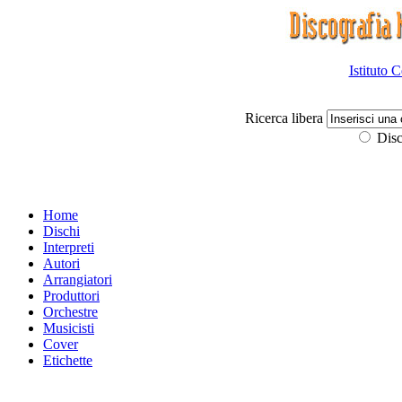
Istituto 
Ricerca libera
Disc
Home
Dischi
Interpreti
Autori
Arrangiatori
Produttori
Orchestre
Musicisti
Cover
Etichette