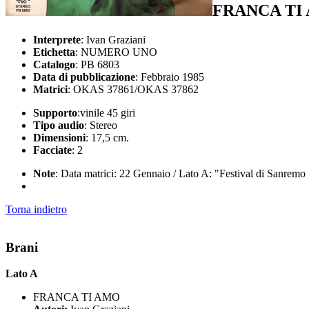
FRANCA TI
Interprete
: Ivan Graziani
Etichetta
: NUMERO UNO
Catalogo
: PB 6803
Data di pubblicazione
: Febbraio 1985
Matrici
: OKAS 37861/OKAS 37862
Supporto
:vinile 45 giri
Tipo audio
: Stereo
Dimensioni
: 17,5 cm.
Facciate
: 2
Note
: Data matrici: 22 Gennaio / Lato A: "Festival di Sanremo
Torna indietro
Brani
Lato A
FRANCA TI AMO