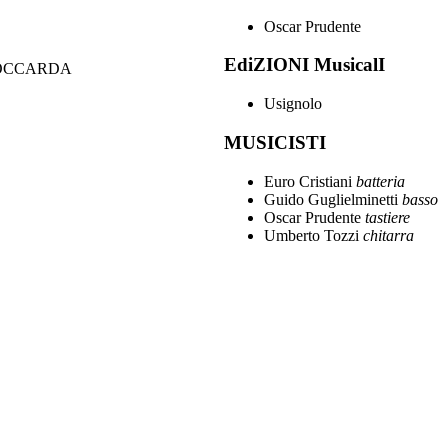
Oscar Prudente
EdiZIONI MusicalI
TOCCARDA
Usignolo
MUSICISTI
Euro Cristiani
batteria
Guido Guglielminetti
basso
Oscar Prudente
tastiere
Umberto Tozzi
chitarra