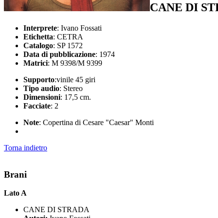
CANE DI S
Interprete
: Ivano Fossati
Etichetta
: CETRA
Catalogo
: SP 1572
Data di pubblicazione
: 1974
Matrici
: M 9398/M 9399
Supporto
:vinile 45 giri
Tipo audio
: Stereo
Dimensioni
: 17,5 cm.
Facciate
: 2
Note
: Copertina di Cesare "Caesar" Monti
Torna indietro
Brani
Lato A
CANE DI STRADA