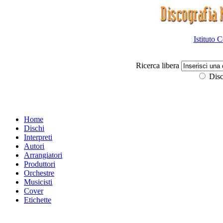
Istituto 
Ricerca libera
Disc
Home
Dischi
Interpreti
Autori
Arrangiatori
Produttori
Orchestre
Musicisti
Cover
Etichette