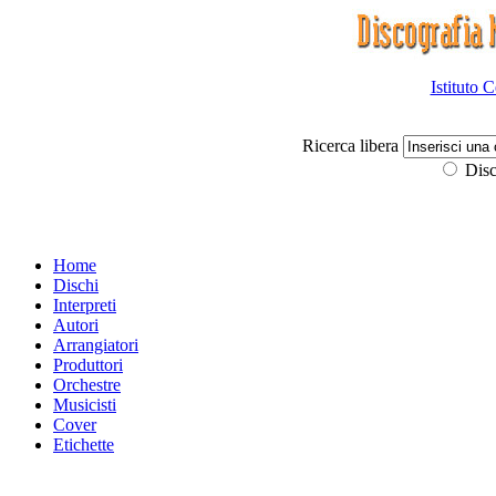
Istituto 
Ricerca libera
Disc
Home
Dischi
Interpreti
Autori
Arrangiatori
Produttori
Orchestre
Musicisti
Cover
Etichette