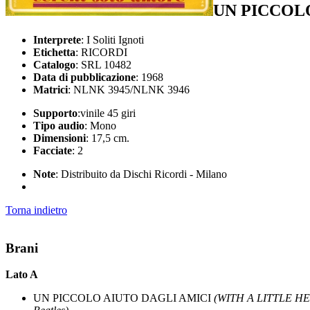
UN PICCOL
Interprete
: I Soliti Ignoti
Etichetta
: RICORDI
Catalogo
: SRL 10482
Data di pubblicazione
: 1968
Matrici
: NLNK 3945/NLNK 3946
Supporto
:vinile 45 giri
Tipo audio
: Mono
Dimensioni
: 17,5 cm.
Facciate
: 2
Note
: Distribuito da Dischi Ricordi - Milano
Torna indietro
Brani
Lato A
UN PICCOLO AIUTO DAGLI AMICI
(WITH A LITTLE H