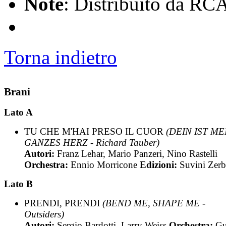
Note
: Distribuito da RC
Torna indietro
Brani
Lato A
TU CHE M'HAI PRESO IL CUOR
(DEIN IST ME
GANZES HERZ - Richard Tauber)
Autori:
Franz Lehar, Mario Panzeri, Nino Rastelli
Orchestra:
Ennio Morricone
Edizioni:
Suvini Zerb
Lato B
PRENDI, PRENDI
(BEND ME, SHAPE ME -
Outsiders)
Autori:
Sergio Bardotti, Larry Weiss
Orchestra:
Gu