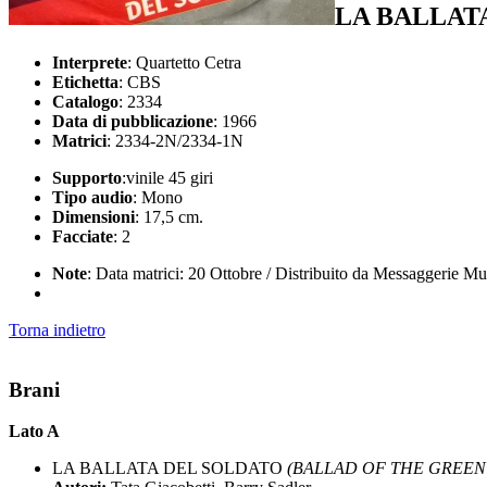
LA BALLATA
Interprete
: Quartetto Cetra
Etichetta
: CBS
Catalogo
: 2334
Data di pubblicazione
: 1966
Matrici
: 2334-2N/2334-1N
Supporto
:vinile 45 giri
Tipo audio
: Mono
Dimensioni
: 17,5 cm.
Facciate
: 2
Note
: Data matrici: 20 Ottobre / Distribuito da Messaggerie Mu
Torna indietro
Brani
Lato A
LA BALLATA DEL SOLDATO
(BALLAD OF THE GREEN BE