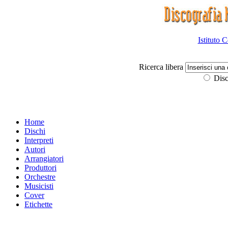
Istituto 
Ricerca libera
Disc
Home
Dischi
Interpreti
Autori
Arrangiatori
Produttori
Orchestre
Musicisti
Cover
Etichette