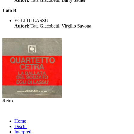
Autori:
Tata Giacobetti, Barry Sadler
Lato B
EGLI DI LASSÙ
Autori:
Tata Giacobetti, Virgilio Savona
Retro
Home
Dischi
Interpreti